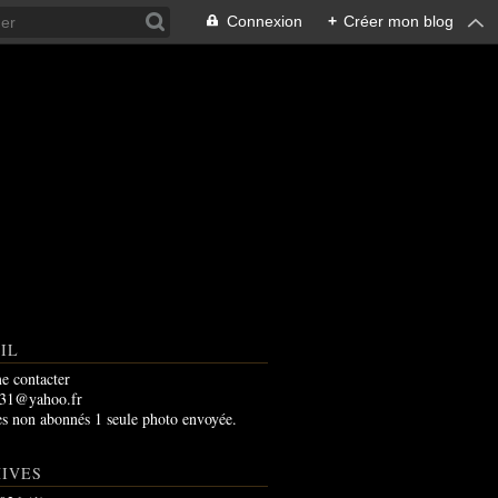
Connexion
+
Créer mon blog
IL
e contacter
m31@yahoo.fr
es non abonnés 1 seule photo envoyée.
IVES