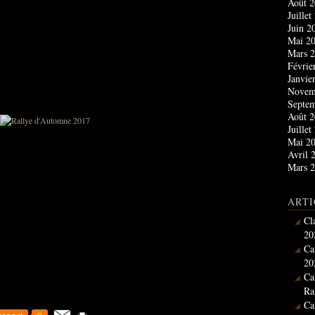
Août 
Juille
Juin 
Mai 2
Mars 
Févrie
Janvie
Novem
Septe
Août 
Juille
Mai 2
Avril 
Mars 
ARTI
Cl
20
Ca
20
Ca
Ra
Ca