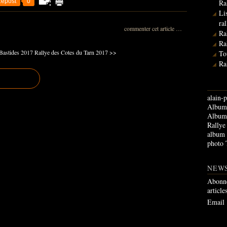
epost
0
Ra
Li
ra
commenter cet article
…
Ra
Ra
Bastides 2017
Rallye des Cotes du Tarn 2017 >>
To
Ra
alain-p
Album 
Album 
Rallye
album
photo 
NEW
Abonne
article
Email