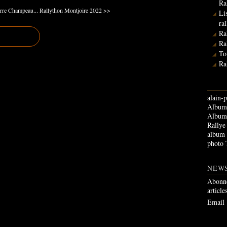
Ra
rre Champeau...
Rallython Montjoire 2022 >>
Li
ra
Ra
Ra
To
Ra
alain-p
Album 
Album 
Rallye
album
photo 
NEW
Abonne
article
Email