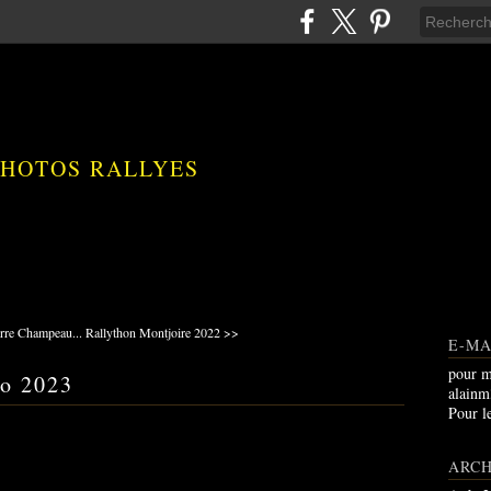
PHOTOS RALLYES
rre Champeau...
Rallython Montjoire 2022 >>
E-MA
pour m
o 2023
alain
Pour l
ARCH