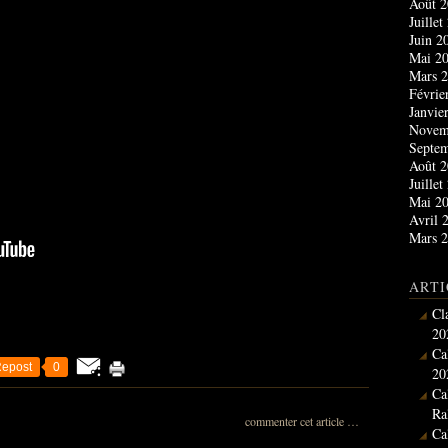
Août 
Juille
Juin 
Mai 2
Mars 
Févrie
Janvie
Novem
Septe
Août 
Juille
Mai 2
Avril 
Mars 
ARTI
Cl
20
Ca
epost
0
20
Ca
Ra
commenter cet article
…
Ca