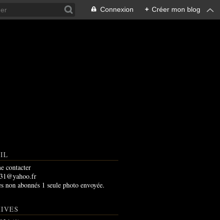
Connexion
+
Créer mon blog
IL
e contacter
m31@yahoo.fr
es non abonnés 1 seule photo envoyée.
IVES