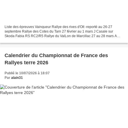
Liste des épreuves Vainqueur Rallye des rives d'Olt -reporté au 26-27
septembre Rallye des Cotes du Tarn 27 février au 1 mars J Casale sur
Skoda Fabia RS RC2/R5 Rallye du ValLon de Marcillac 27 au 28 mars A
Pelamourgues sur Hyundai I20 R5/RALLY2 Rallye...
Calendrier du Championnat de France des
Rallyes terre 2026
Publié le 10/07/2026 à 18:07
Par
alain31