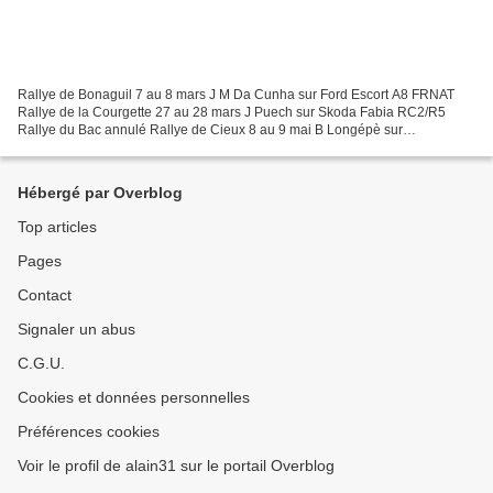
Rallye de Bonaguil 7 au 8 mars J M Da Cunha sur Ford Escort A8 FRNAT
Rallye de la Courgette 27 au 28 mars J Puech sur Skoda Fabia RC2/R5
Rallye du Bac annulé Rallye de Cieux 8 au 9 mai B Longépè sur
Volkswagen Polo RC2/R5 Rallye de St Emilion 15 au 16...
Hébergé par Overblog
Top articles
Pages
Contact
Signaler un abus
C.G.U.
Cookies et données personnelles
Préférences cookies
Voir le profil de alain31 sur le portail Overblog