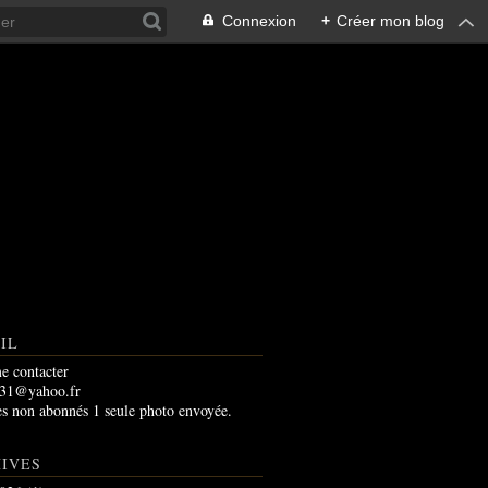
Connexion
+
Créer mon blog
IL
e contacter
m31@yahoo.fr
es non abonnés 1 seule photo envoyée.
IVES