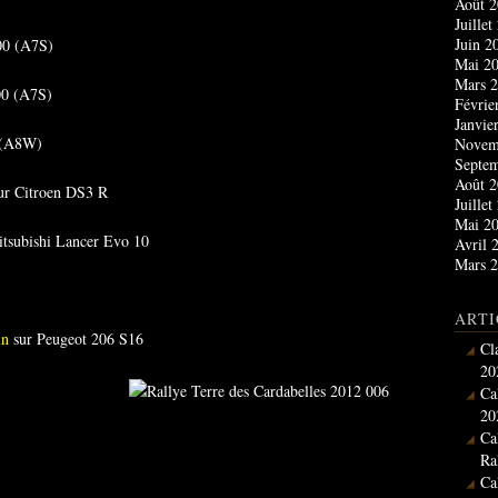
Août 
Juille
Juin 
00 (A7S)
Mai 2
Mars 
0 (A7S)
Févrie
Janvie
 (A8W)
Novem
Septe
Août 
ur Citroen DS3 R
Juille
Mai 2
tsubishi Lancer Evo 10
Avril 
Mars 
ARTI
in
sur Peugeot 206 S16
Cl
20
Ca
20
Ca
Ra
Ca