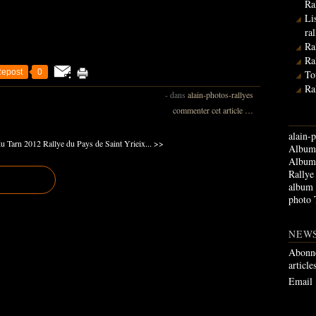
Ra
Li
ra
Ra
Ra
epost
0
To
Ra
-
dans
alain-photos-rallyes
commenter cet article
…
alain-p
du Tarn 2012
Rallye du Pays de Saint Yrieix... >>
Album 
Album 
Rallye
album
photo 
NEW
Abonne
article
Email