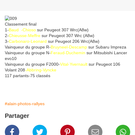
Classement final
1-
Baud -Chioso
sur Peugeot 307 Wrc(A8w)
2-
Chieusse-Meffre
sur Peugeot 307 Wrc (A8w)
3-
Carbonaro-Leonard
sur Peugeot 206 Wrc(A8w)
Vainqueur du groupe R-
Bruyneel-Descamp
sur Subaru Impreza
Vainqueur du groupe N-
Feraud-Duchemin
sur Mitsubishi Lancer
evo10
Vainqueur du groupe F2000-
Vital-Yvernault
sur Peugeot 106
Volant 208
-Abbring-Vyncke
117 partants-75 classés
#alain-photos-rallyes
Partager