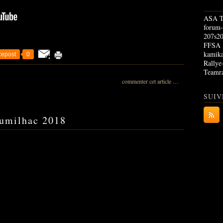
ASA Te
forum-
207s2
FFSA
kamika
epost
0
Rallye
Teamra
commenter cet article
…
SUIV
Jumilhac 2018