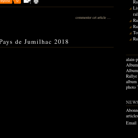
epost
0
Ra
Li
ra
commenter cet article
…
Ra
Ra
To
Ra
 Pays de Jumilhac 2018
alain-p
Album 
Album 
Rallye
album
photo 
NEW
Abonne
article
Email