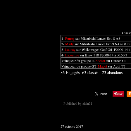
Classe
1-
Purrey
sur Mitsubishi Lancer Evo 8 A8
2-
Marty
sur Mitsubishi Lancer Evo 9 N4 à 00.28
3-
Launay
sur Wolkswagen Golf Gti
F2000-14 à 
4-
Lacouture
sur Bmw 318 F2000-14 à 00.50.3
Vainqueur du groupe R-
Soccol
sur Citroen C2
Vainqueur du groupe GT-
Magot
sur Audi TT
86 Engagés- 63 classés - 23 abandons
R
Published by alain31
27 octobre 2017