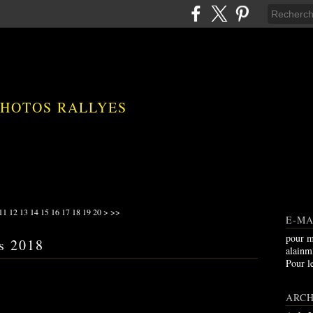
PHOTOS RALLYES
11
12
13
14
15
16
17
18
19
20
>
>>
E-MA
pour m
es 2018
alain
Pour l
ARCH