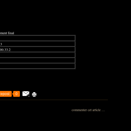
ment final
.3
00.33.2
epost
0
commenter cet article
…