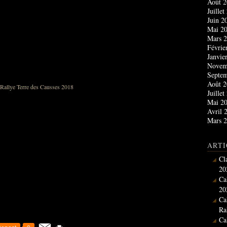
Août 
Juille
Juin 
Mai 2
Mars 
Févrie
Janvie
Novem
Septe
Août 
Juille
Mai 2
Avril 
Mars 
ARTI
Cl
20
Ca
20
Ca
Ra
Ca