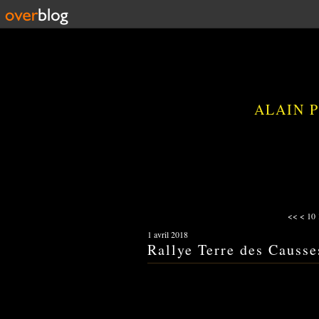
ALAIN 
<<
<
10
1 avril 2018
Rallye Terre des Causs