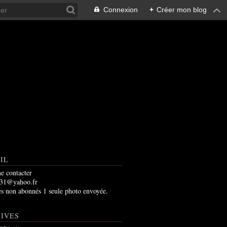
Connexion
+
Créer mon blog
IL
e contacter
m31@yahoo.fr
es non abonnés 1 seule photo envoyée.
IVES