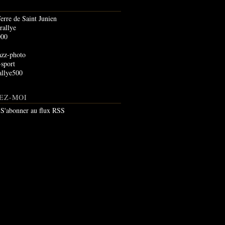
rre de Saint Junien
rallye
000
zz-photo
-sport
llye500
EZ-MOI
S'abonner au flux RSS