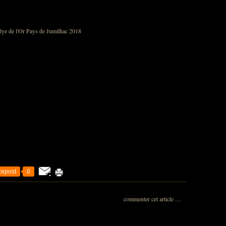
epost
0
commenter cet article
…